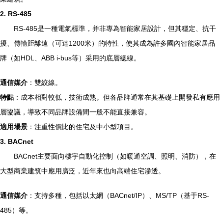
2. RS-485
RS-485是一種電氣標準，并非專為智能家居設計，但其穩定、抗干
擾、傳輸距離遠（可達1200米）的特性，使其成為許多國內智能家居品
牌（如HDL、ABB i-bus等）采用的底層總線。
通信媒介
：雙絞線。
特點
：成本相對較低，技術成熟。但各品牌通常在其基礎上開發私有應用
層協議，導致不同品牌設備間一般不能直接兼容。
適用場景
：注重性價比的住宅及中小型項目。
3. BACnet
BACnet主要面向樓宇自動化控制（如暖通空調、照明、消防），在
大型商業建筑中應用廣泛，近年來也向高端住宅滲透。
通信媒介
：支持多種，包括以太網（BACnet/IP）、MS/TP（基于RS-
485）等。