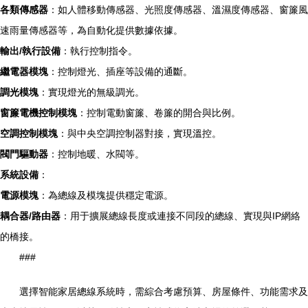
各類傳感器
：如人體移動傳感器、光照度傳感器、溫濕度傳感器、窗簾風
速雨量傳感器等，為自動化提供數據依據。
輸出/執行設備
：執行控制指令。
繼電器模塊
：控制燈光、插座等設備的通斷。
調光模塊
：實現燈光的無級調光。
窗簾電機控制模塊
：控制電動窗簾、卷簾的開合與比例。
空調控制模塊
：與中央空調控制器對接，實現溫控。
閥門驅動器
：控制地暖、水閥等。
系統設備
：
電源模塊
：為總線及模塊提供穩定電源。
耦合器/路由器
：用于擴展總線長度或連接不同段的總線、實現與IP網絡
的橋接。
###
選擇智能家居總線系統時，需綜合考慮預算、房屋條件、功能需求及