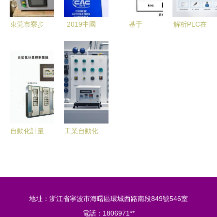
東莞市寮步
2019中國
基于
解析PLC在
瑞洋自動化
自動化大會
Rockwell自
工業自動化
設備廠 專
探討自動化
動化技術的
中的核心地
業供應高效
于現在的技
豎爐焙燒過
位 從數據
自動化控制
術與未來的
程綜合自動
采集到精準
設備
前瞻
化系統——
控制
控制網與自
動化控制系
自動化計量
工業自動化
統
控制系統
系統集成與
皮帶秤與電
自動化控制
子皮帶秤在
設備應用
其他行業的
地址：浙江省寧波市海曙區環城西路南段849號546室
應用
電話：1806971**