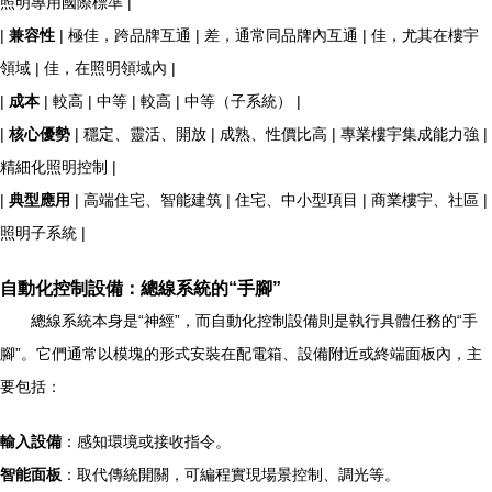
照明專用國際標準 |
|
兼容性
| 極佳，跨品牌互通 | 差，通常同品牌內互通 | 佳，尤其在樓宇
領域 | 佳，在照明領域內 |
|
成本
| 較高 | 中等 | 較高 | 中等（子系統） |
|
核心優勢
| 穩定、靈活、開放 | 成熟、性價比高 | 專業樓宇集成能力強 |
精細化照明控制 |
|
典型應用
| 高端住宅、智能建筑 | 住宅、中小型項目 | 商業樓宇、社區 |
照明子系統 |
自動化控制設備：總線系統的“手腳”
總線系統本身是“神經”，而自動化控制設備則是執行具體任務的“手
腳”。它們通常以模塊的形式安裝在配電箱、設備附近或終端面板內，主
要包括：
輸入設備
：感知環境或接收指令。
智能面板
：取代傳統開關，可編程實現場景控制、調光等。