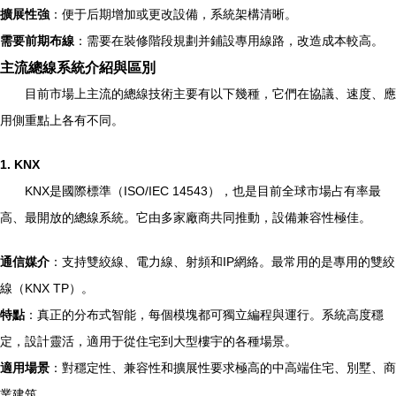
擴展性強
：便于后期增加或更改設備，系統架構清晰。
需要前期布線
：需要在裝修階段規劃并鋪設專用線路，改造成本較高。
主流總線系統介紹與區別
目前市場上主流的總線技術主要有以下幾種，它們在協議、速度、應
用側重點上各有不同。
1. KNX
KNX是國際標準（ISO/IEC 14543），也是目前全球市場占有率最
高、最開放的總線系統。它由多家廠商共同推動，設備兼容性極佳。
通信媒介
：支持雙絞線、電力線、射頻和IP網絡。最常用的是專用的雙絞
線（KNX TP）。
特點
：真正的分布式智能，每個模塊都可獨立編程與運行。系統高度穩
定，設計靈活，適用于從住宅到大型樓宇的各種場景。
適用場景
：對穩定性、兼容性和擴展性要求極高的中高端住宅、別墅、商
業建筑。