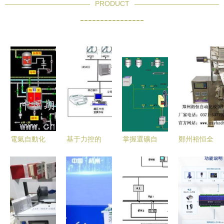
PRODUCT
----------------
電氣自動化
基于力控的
掌握選礦自
鄭州裕恒全
工程控制系
罐區自動化
動化，走遍
自動包裝機
統的現狀及
監控系統
天下都不怕
助力行業升
其發展趨勢
——自動化
——論自動
級的自控設
控制設備的
化控制系統
備專家
關鍵作用
的重要性