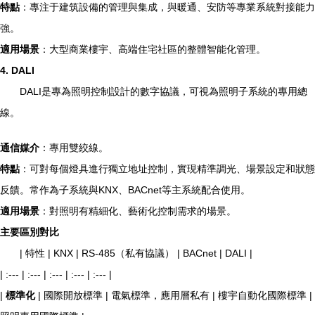
特點
：專注于建筑設備的管理與集成，與暖通、安防等專業系統對接能力
強。
適用場景
：大型商業樓宇、高端住宅社區的整體智能化管理。
4. DALI
DALI是專為照明控制設計的數字協議，可視為照明子系統的專用總
線。
通信媒介
：專用雙絞線。
特點
：可對每個燈具進行獨立地址控制，實現精準調光、場景設定和狀態
反饋。常作為子系統與KNX、BACnet等主系統配合使用。
適用場景
：對照明有精細化、藝術化控制需求的場景。
主要區別對比
| 特性 | KNX | RS-485（私有協議） | BACnet | DALI |
| :--- | :--- | :--- | :--- | :--- |
|
標準化
| 國際開放標準 | 電氣標準，應用層私有 | 樓宇自動化國際標準 |